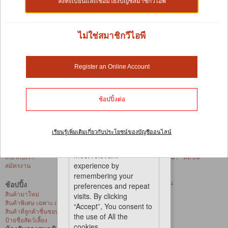
เสื้อผ้าและรองเท้า
ลงทะเบียนและเชื่อมโยงบัญชีสมาชิกวีไอพี
อินเทรนด์ มีสไตล์ หรือเก๋ไก๋ การดูทันสมัยไม่ได้มีไว้สำหรับ
ไม่ใช่สมาชิกวีไอพี
เจ้าของสัตว์เลี้ยงเพียงอย่างเดียวอีกต่อไป ด้วยคอลเลกชั่น
เสื้อผ้าและรองเท้าสำหรับสุนัขของเรา คุณสามารถแต่งตัวให้
เพื่อนจอมยุ่งของคุณที่จะดึงดูดสายตาของหลายๆ คนได้ ทำให้
Register an Online Account
น้องหมาดูดีได้แบบง่ายๆ
No Product Found
Cookies
ช้อปปิ้งต่อ
เรียนรู้เพิ่มเติมเกี่ยวกับประโยชน์ของบัญชีออนไลน์
We use cookies on our
website to give you the
ข้อมูลบริษัท
บริการของเรา
most relevant
เกี่ยวกับเรา
ศูนย์ให้บริการอาบน้ำ - ตัดขน
experience by
สมัครงาน
สัตว์เลี้ยงที่ร้านค้า
การจัดส่งด่วน
remembering your
บริการจัดส่งถึงบ้าน
ช้อปปิ้ง
preferences and repeat
สุขภาพสัตว์เลี้ยง
สินค้ามาใหม่
visits. By clicking
สินค้าพิเศษ เฉพาะ เพ็ท เลิฟเวอร์ เซ็นเตอร์
“Accept”, You consent to
สินค้าที่ลูกค้าชื่นชอบ
the use of All the
ป้ายชื่อสัตว์เลี้ยง
cookies.