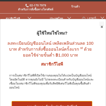
02-170 7979
ร้านค้า
สำหรับการสั่งซื้อทางโทรศัพท์
| ภาษาไทย
สมาชิกวีไอพี
ประเทศไทย
|
|
0
ผู้ใช้ใหม่ใช่ไหม?
ลงทะเบียนบัญชีออนไลน์ เพลิดเพลินส่วนลด 100
สุนัข
>
เสื้อผ้าและอุปกรณ์สำหรับสุนัข
>
เสื้อผ้าและรองเท้า
st
บาท สำหรับการสั่งซื้อออนไลน์ครั้งแรก
ด้วย
ยอดใช้จ่ายขั้นต่ำ ฿1,000 บาท
สมาชิกวีไอพี
สุนัข
การเป็นสมาชิกวีไอพีที่เปิดใช้งานของคุณไม่ได้แปลเป็นบัญชีออนไลน์
โดยอัตโนมัติ หากคุณยังไม่มี โปรดลงทะเบียนสำหรับบัญชีออนไลน์และ
เชื่อมโยงสมาชิกวีไอพีของคุณเพื่อรับสิทธิพิเศษวีไอพีเมื่อคุณซื้อสินค้า
ออนไลน์
Shop by: