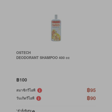
OSTECH
DEODORANT SHAMPOO 400 cc
฿100
฿95
สมาชิกวีไอพี
฿90
วันเกิดวีไอพี
*คำสั่งพิเศษ