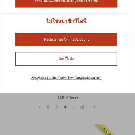
ลงทะเบียนและเชื่อมโยงบัญชีสมาชิกวีไอพี
เสื้อผ้าและรองเท้า
ไม่ใช่สมาชิกวีไอพี
อินเทรนด์ มีสไตล์ หรือเก๋ไก๋ การดูทันสมัยไม่ได้มีไว้สำหรับ
Register an Online Account
เจ้าของสัตว์เลี้ยงเพียงอย่างเดียวอีกต่อไป ด้วยคอลเลกชั่น
เสื้อผ้าและรองเท้าสำหรับสุนัขของเรา คุณสามารถแต่งตัวให้
เพื่อนจอมยุ่งของคุณที่จะดึงดูดสายตาของหลายๆ คนได้ ทำให้
ช้อปปิ้งต่อ
น้องหมาดูดีได้แบบง่ายๆ
เรียนรู้เพิ่มเติมเกี่ยวกับประโยชน์ของบัญชีออนไลน์
เรียงตาม:
336 รายการ
›
1
2
3
4
...
12
10% OFF