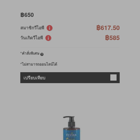
฿650
฿617.50
สมาชิกวีไอพี
฿585
วันเกิดวีไอพี
*คำสั่งพิเศษ
*ไม่สามารถออนไลน์ได้
เปรียบเทียบ