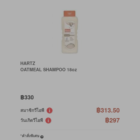
HARTZ
OATMEAL SHAMPOO 18oz
฿330
฿313.50
สมาชิกวีไอพี
฿297
วันเกิดวีไอพี
*คำสั่งพิเศษ