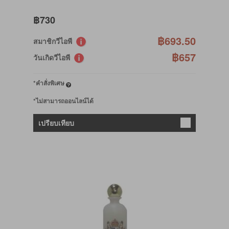
฿730
฿693.50
สมาชิกวีไอพี
฿657
วันเกิดวีไอพี
*คำสั่งพิเศษ
*ไม่สามารถออนไลน์ได้
เปรียบเทียบ