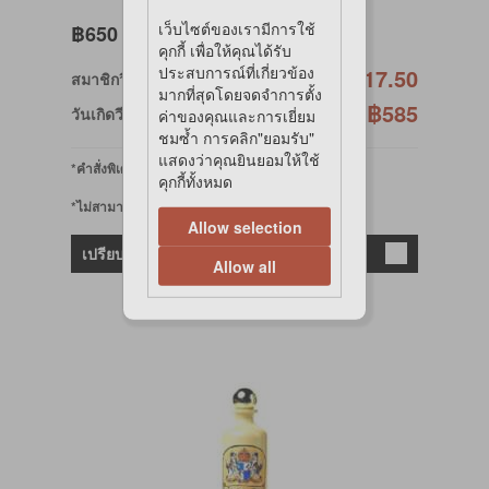
เว็บไซต์ของเรามีการใช้
฿650
คุกกี้ เพื่อให้คุณได้รับ
ประสบการณ์ที่เกี่ยวข้อง
฿617.50
สมาชิกวีไอพี
มากที่สุดโดยจดจำการตั้ง
฿585
วันเกิดวีไอพี
ค่าของคุณและการเยี่ยม
ชมซ้ำ การคลิก"ยอมรับ"
แสดงว่าคุณยินยอมให้ใช้
*คำสั่งพิเศษ
คุกกี้ทั้งหมด
*ไม่สามารถออนไลน์ได้
Allow selection
เปรียบเทียบ
Allow all