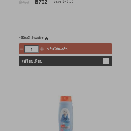
฿702
Save ฿78.00
฿780
*มีสินค้าในสต๊อก
หยิบใส่ตะกร้า
เปรียบเทียบ