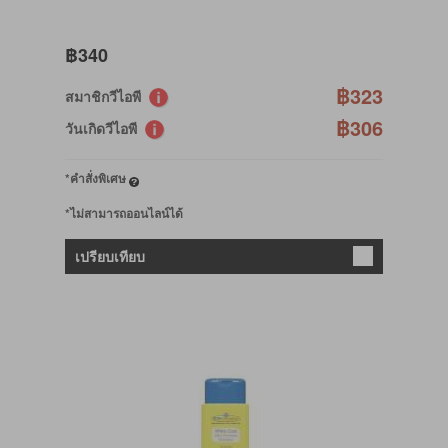
฿340
฿323
สมาชิกวีไอพี
฿306
วันเกิดวีไอพี
*คำสั่งพิเศษ
*ไม่สามารถออนไลน์ได้
เปรียบเทียบ