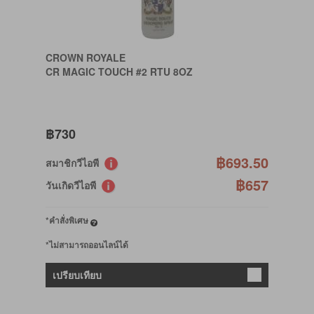
CROWN ROYALE
CR MAGIC TOUCH #2 RTU 8OZ
฿730
฿693.50
สมาชิกวีไอพี
฿657
วันเกิดวีไอพี
*คำสั่งพิเศษ
*ไม่สามารถออนไลน์ได้
เปรียบเทียบ