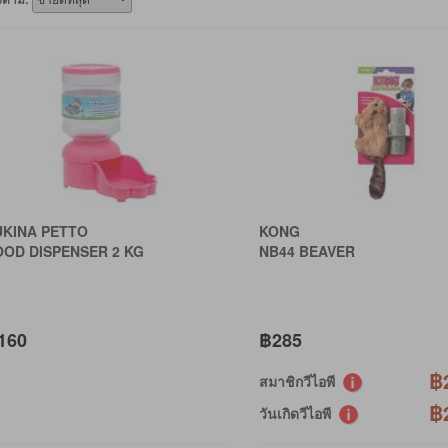
UKINA PETTO
KONG
OOD DISPENSER 2 KG
NB44 BEAVER
160
฿285
฿
สมาชิกวีไอพี
฿
วันเกิดวีไอพี