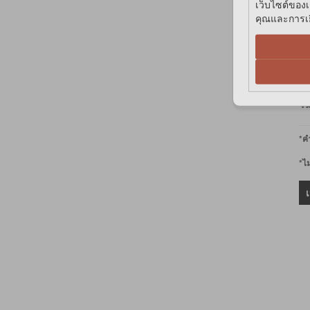
SMART PET (2)
เว็บไซต์ของเ
SMARTYKAT (3)
คุณและการเยี
SPEELGOED (2)
SPORT PET (1)
฿
STURDI (1)
SUKINA PETTO (14)
สม
TOUCHCAT (7)
วั
TOYGER (10)
TRUELOVE (48)
VOOCOO (3)
*คำ
YWOW PETS (39)
*ไ