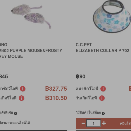
ONG
C.C.PET
M402 PURPLE MOUSE&FROSTY
ELIZABETH COLLAR P 702
REY MOUSE
345
฿90
฿327.75
าชิกวีไอพี
สมาชิกวีไอพี
฿310.50
นเกิดวีไอพี
วันเกิดวีไอพี
สั่งพิเศษ
*มีสินค้าในสต๊อก
ม่สามารถออนไลน์ได้
หยิบใส่