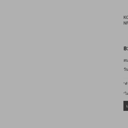
K
N
฿
สม
วั
*คำ
*ไ