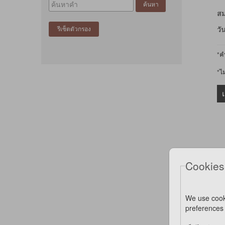
GAGER (1)
สม
HANAPET (2)
HARIO (2)
วั
HUNTER (1)
JW (2)
*คำ
KAFBO (158)
KANIMAL (1)
*ไ
KASHIMA (49)
KONG (49)
LIFEAPP (23)
MEOW SCRATC (1)
MOOLA (11)
M-PETS (36)
NATURAL FRESH (3)
PET 8 (20)
Cookies
PETZROUTE (7)
PIXIE (8)
PUNENUNE (2)
ROGZ (6)
We use cook
SANKO (7)
preferences 
K
SCRATCH BOX (1)
C