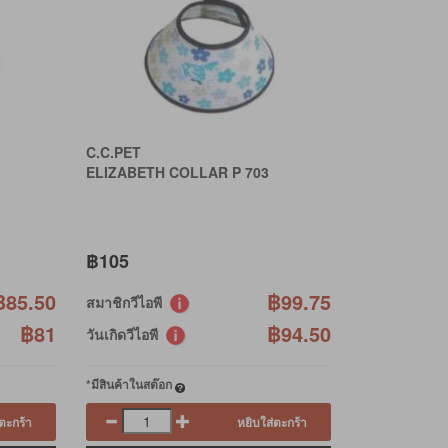
C.C.PET
ELIZABETH COLLAR P 703
฿105
฿85.50
฿99.75
สมาชิกวีไอพี
฿81
฿94.50
วันเกิดวีไอพี
*มีสินค้าในสต๊อก
ตะกร้า
หยิบใส่ตะกร้า