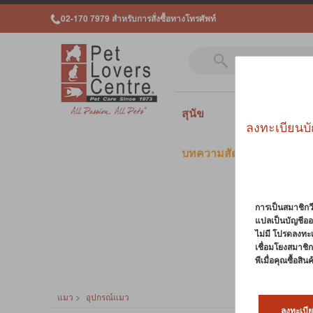
02-170 7979 สำหรับการสั่งซื้อทางโทรศัพท์
สุนัข
แมว
สั
ลงทะเบียนบั
บทความสัตว์เลี้ยง
การเป็นสมาชิกวี
แปลเป็นบัญชีออ
ไม่มี โปรดลงทะ
เชื่อมโยงสมาชิกว
พีเมื่อคุณซื้อสิ
แมว
>
อุปกรณ์แมว
ลงทะเบีย