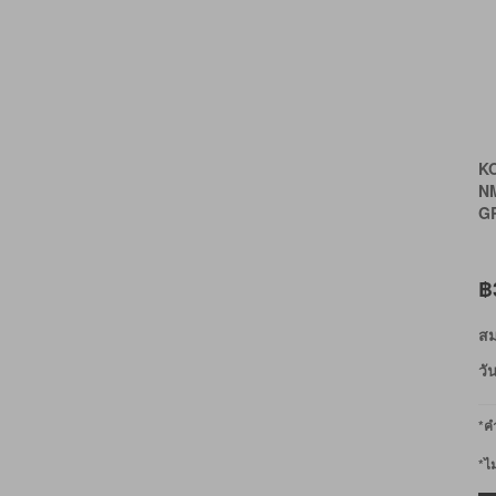
K
N
G
฿
สม
วั
*คำ
*ไ