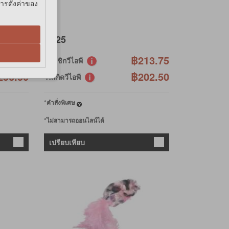
การตั้งค่าของ
฿225
270.75
฿213.75
สมาชิกวีไอพี
256.50
฿202.50
วันเกิดวีไอพี
*คำสั่งพิเศษ
*ไม่สามารถออนไลน์ได้
เปรียบเทียบ