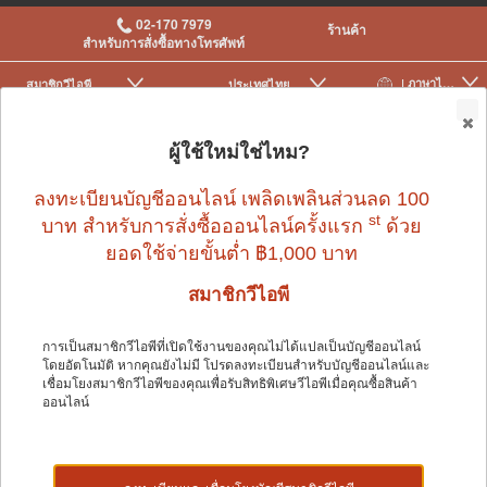
02-170 7979
ร้านค้า
สำหรับการสั่งซื้อทางโทรศัพท์
| ภาษาไทย
สมาชิกวีไอพี
ประเทศไทย
|
|
0
ผู้ใช้ใหม่ใช่ไหม?
ลงทะเบียนบัญชีออนไลน์ เพลิดเพลินส่วนลด 100
st
บาท สำหรับการสั่งซื้อออนไลน์ครั้งแรก
ด้วย
ยอดใช้จ่ายขั้นต่ำ ฿1,000 บาท
สมาชิกวีไอพี
Pedigree®
การเป็นสมาชิกวีไอพีที่เปิดใช้งานของคุณไม่ได้แปลเป็นบัญชีออนไลน์
โดยอัตโนมัติ หากคุณยังไม่มี โปรดลงทะเบียนสำหรับบัญชีออนไลน์และ
ในฐานะเจ้าของสัตว์เลี้ยง PEDIGREE® เชื่อว่าสุนัขทำให้โลกนี้น่าอยู่
เชื่อมโยงสมาชิกวีไอพีของคุณเพื่อรับสิทธิพิเศษวีไอพีเมื่อคุณซื้อสินค้า
ขึ้น และสมควรได้รับสิ่งที่ดีที่สุดจากการมีอิทธิพลเชิงบวกในชีวิต
ออนไลน์
ประจำวันของเรา ดังนั้น ทีมงานจึงทุ่มเทแรงและเวลาเพื่อคิดค้น
อาหารสุนัข
ที่มีคุณค่าทางโภชนาการและอร่อยสำหรับสุนัขของคุณ
เพื่อให้สุนัขมีอายุยืนยาวและมีความสุข