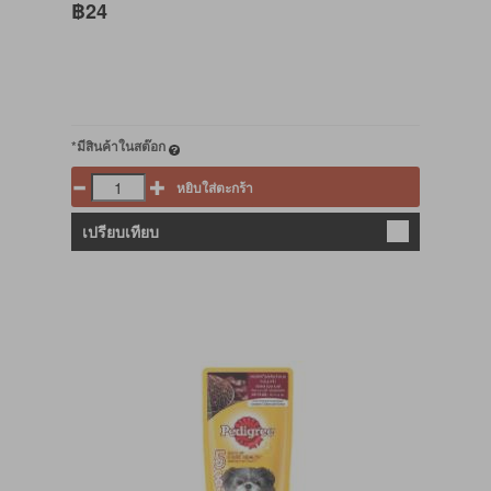
฿24
*มีสินค้าในสต๊อก
หยิบใส่ตะกร้า
เปรียบเทียบ