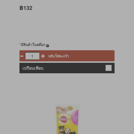
฿132
*มีสินค้าในสต๊อก
หยิบใส่ตะกร้า
เปรียบเทียบ