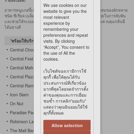
รายละเอียด:
We use cookies on our
อาหารหนูแกสบี้เกรดพรีเมี่ยม นำเข้าจากเบลเยี่ยม มีส่วนผสมของผักหลาย
website to give you the
ชนิด ซีเรียล เมล็ดธัญพืช เสริมด้วยวิตามิน และไฟเบอร์ ช่วยในการลับฟัน
most relevant
และช่วยให้ระบบการย่อยเป็นปกติ อีกทั้งช่วยให้ขนสวยและควบคุมกลิ่นฉี่
experience by
ได้อย่างดี
remembering your
preferences and repeat
'พร้อมให้บริการทันทีที่
visits. By clicking
“Accept”, You consent to
Central Chonburi
the use of All the
Central Festival Eastville
cookies.
Central Mahachai
เว็บไซต์ของเรามีการใช้
Central Plaza Changwattana
คุกกี้ เพื่อให้คุณได้รับ
ประสบการณ์ที่เกี่ยวข้อง
Central Rama 3
มากที่สุดโดยจดจำการตั้ง
Icon Siam
ค่าของคุณและการเยี่ยม
ชมซ้ำ การคลิก"ยอมรับ"
On Nut
แสดงว่าคุณยินยอมให้ใช้
Paradise Park
คุกกี้ทั้งหมด
Robinson Lat Krabang
Allow selection
The Mall BangKae