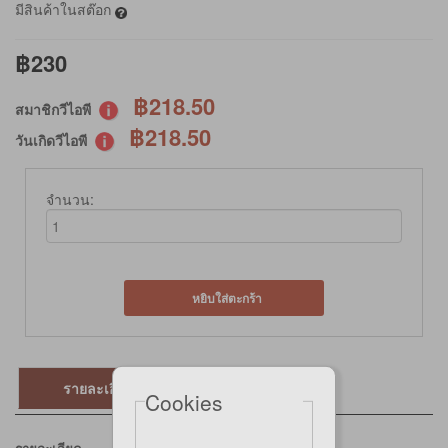
มีสินค้าในสต๊อก
฿230
฿218.50
สมาชิกวีไอพี
฿218.50
วันเกิดวีไอพี
จำนวน:
หยิบใส่ตะกร้า
รายละเอียด
Cookies