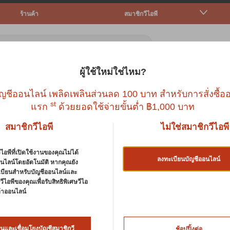
ร้านค้า
สมาชิกวีไอพี
ผู้ใช้ใหม่ใช่ไหม?
ตว์เล็ก
ปลา
นก
สัตว์เลื้อยคลาน
บริก
ญชีออนไลน์ เพลิดเพลินส่วนลด 100 บาท สำหรับการสั่งซื้ออ
st
แรก
ด้วยยอดใช้จ่ายขั้นต่ำ ฿1,000 บาท
สมาชิกวีไอพี
ไม่ใช่สมาชิกวีไอพี
ไอพีที่เปิดใช้งานของคุณไม่ได้
ลงทะเบียนบัญชีออนไลน์
LE RABBIT/GUEP 50G.
นไลน์โดยอัตโนมัติ หากคุณยัง
เบียนสำหรับบัญชีออนไลน์และ
ีไอพีของคุณเพื่อรับสิทธิพิเศษวีไอ
นค้าออนไลน์
VERSELE LAGA
นและเชื่อมโยงบัญชีสมาชิกวี
ช้อปปิ้งต่อ