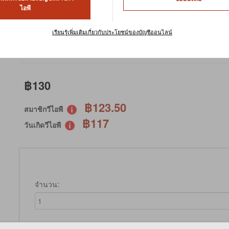
CROCK COMPLETE APPLE RA
ไอพี
หน่วยในการจัดเก็บสินค้า : RB-13023
เรียนรู้เพิ่มเติมเกี่ยวกับประโยชน์ของบัญชีออนไลน์
มีสินค้าในสต๊อก
฿130
฿123.50
สมาชิกวีไอพี
฿117
วันเกิดวีไอพี
จำนวน: