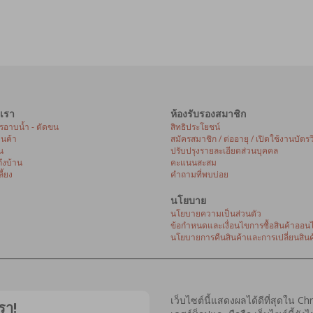
เรา
ห้องรับรองสมาชิก
ารอาบน้ำ - ตัดขน
สิทธิประโยชน์
้านค้า
สมัครสมาชิก / ต่ออายุ / เปิดใช้งานบัตรว
น
ปรับปรุงรายละเอียดส่วนบุคคล
ถึงบ้าน
คะแนนสะสม
ี้ยง
คำถามที่พบบ่อย
นโยบาย
นโยบายความเป็นส่วนตัว
ข้อกำหนดและเงื่อนไขการซื้อสินค้าออนไ
นโยบายการคืนสินค้าและการเปลี่ยนสินค
เว็บไซต์นี้แสดงผลได้ดีที่สุดใน C
รา!