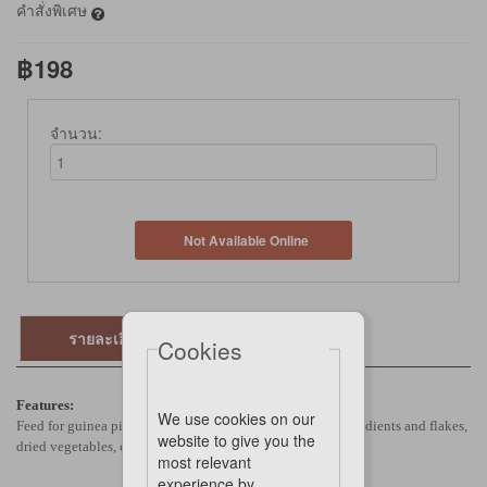
คำสั่งพิเศษ
฿198
จำนวน:
Not Available Online
รายละเอียด
Cookies
Features:
We use cookies on our
Feed for guinea pigs with grass pellets, various puffed ingredients and flakes,
website to give you the
dried vegetables, carob and sunflower seeds.
most relevant
experience by