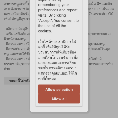
อาหารหนููแกสบี้ (หนูเควี่) Little One มีส่วนผสมของหญ้าอัดเม็ด พืชและผัก
remembering your
อบแห้งนานาชนิด และผลคารอบ (Carob) ที่ช่วยเรื่องของระบบย่อย เน้นส่วน
preferences and repeat
ผสของวิตามินซี (Enhanced Vitamin-C) ที่แกสบี้ไม่สามารถสั่งเคราะห์เองได้
visits. By clicking
เพื่อให้หนูมีสุขภาพดี ห่างไกลโรค
“Accept”, You consent to
the use of All the
- ผลิตจากวัตถุดิบจากธรรมชาติ 100% (Natural Ingredient)
cookies.
- เสริมแร่ซิงค์และไบโอติน (Zinc and Biotin) เพื่อช่วยบำรุงสุขภาพขนและ
ผิวหนังของหนู
เว็บไซต์ของเรามีการใช้
- มีส่วนผสมของวิตามินและแร่ธาตุสำคัญเพื่อสวัสดิภาพสูงสุดของหนู
คุกกี้ เพื่อให้คุณได้รับ
- มีสารสกัดจากต้นยัคค่า (Yucca Extract) ช่วยลดกลิ่นไม่พึงประสงค์ในมูล
ประสบการณ์ที่เกี่ยวข้อง
หนู และช่วยให้ขับถ่ายเป็นก้อน
มากที่สุดโดยจดจำการตั้ง
- มีส่วนผสมของฟรุกโตโอลิโกแซ็กคาไรด์ (FOS) ที่เป็นพรีไบโอติกส์
ค่าของคุณและการเยี่ยม
ธรรมชาติ (Natural Prebiotics) สำหรับช่วยเรืองระบบย่อยอาหารและการขับ
ชมซ้ำ การคลิก"ยอมรับ"
ถ่าย
แสดงว่าคุณยินยอมให้ใช้
คุกกี้ทั้งหมด
ขณะนี้ไม่พร้อมจำหน่ายในร้านค้า
Allow selection
Allow all