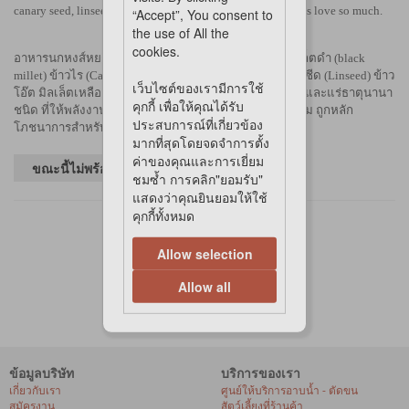
canary seed, linseed, and other grains and seeds that budgies love so much.
“Accept”, You consent to
the use of All the
cookies.
อาหารนกหงส์หยก ธัญพืชรวมหลากชนิดไม่ว่าจะเป็นมิลเล็ตดำ (black
millet) ข้าวไร (Canary seed) เมล็ดไนเจอร์ (Niger seed) ลินซีด (Linseed) ข้าว
เว็บไซต์ของเรามีการใช้
โอ๊ต มิลเล็ตเหลือง (yellow millet) มิลเล็ตแดง (red millet) และแร่ธาตุนานา
คุกกี้ เพื่อให้คุณได้รับ
ชนิด ที่ให้พลังงาน โปรตีน และไขมันในปริมาณที่เหมาะสม ถูกหลัก
ประสบการณ์ที่เกี่ยวข้อง
โภชนาการสำหรับนกหงส์หยก
มากที่สุดโดยจดจำการตั้ง
ค่าของคุณและการเยี่ยม
ขณะนี้ไม่พร้อมจำหน่ายในร้านค้า
ชมซ้ำ การคลิก"ยอมรับ"
แสดงว่าคุณยินยอมให้ใช้
คุกกี้ทั้งหมด
Allow selection
Allow all
ข้อมูลบริษัท
บริการของเรา
เกี่ยวกับเรา
ศูนย์ให้บริการอาบน้ำ - ตัดขน
สมัครงาน
สัตว์เลี้ยงที่ร้านค้า