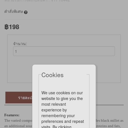
คำสั่งพิเศษ
฿198
จำนวน:
Not Available Online
Cookies
We use cookies on our
รายละเอียด
website to give you the
most relevant
experience by
remembering your
Features:
The varied composition of the Daily feed for budgies includes black millet as
preferences and repeat
an additional source of energy, Niger seed which is rich in proteins and fats,
visits. By clicking