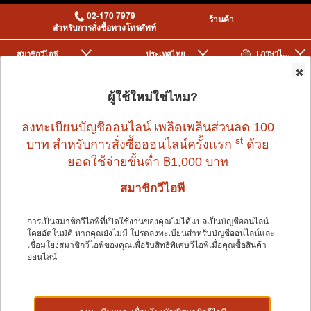
02-170 7979
ร้านค้า
สำหรับการสั่งซื้อทางโทรศัพท์
| ภาษาไทย
สมาชิกวีไอพี
ประเทศไทย
|
|
0
ผู้ใช้ใหม่ใช่ไหม?
ลงทะเบียนบัญชีออนไลน์ เพลิดเพลินส่วนลด 100
st
บาท สำหรับการสั่งซื้อออนไลน์ครั้งแรก
ด้วย
ยอดใช้จ่ายขั้นต่ำ ฿1,000 บาท
สมาชิกวีไอพี
Home
>
Small Pet
>
RIO
>
RIO FEED BUDGIES DAILY FEED 1KG
การเป็นสมาชิกวีไอพีที่เปิดใช้งานของคุณไม่ได้แปลเป็นบัญชีออนไลน์
โดยอัตโนมัติ หากคุณยังไม่มี โปรดลงทะเบียนสำหรับบัญชีออนไลน์และ
เชื่อมโยงสมาชิกวีไอพีของคุณเพื่อรับสิทธิพิเศษวีไอพีเมื่อคุณซื้อสินค้า
ออนไลน์