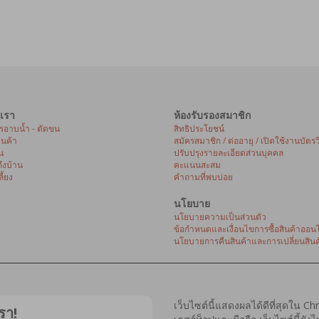
เรา
ห้องรับรองสมาชิก
ารอาบน้ำ - ตัดขน
สิทธิประโยชน์
้านค้า
สมัครสมาชิก / ต่ออายุ / เปิดใช้งานบัตรว
น
ปรับปรุงรายละเอียดส่วนบุคคล
ถึงบ้าน
คะแนนสะสม
ี้ยง
คำถามที่พบบ่อย
นโยบาย
นโยบายความเป็นส่วนตัว
ข้อกำหนดและเงื่อนไขการซื้อสินค้าออนไ
นโยบายการคืนสินค้าและการเปลี่ยนสินค
เว็บไซต์นี้แสดงผลได้ดีที่สุดใน C
รา!