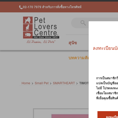
02-170 7979 สำหรับการสั่งซื้อทางโทรศัพท์
สุนัข
แมว
สั
ลงทะเบียนบั
บทความสัตว์เลี้ยง
การเป็นสมาชิกวี
Home
>
Small Pet
>
SMARTHEART
>
TIMOTHY HAY 500g
แปลเป็นบัญชีออ
ไม่มี โปรดลงทะ
เชื่อมโยงสมาชิกว
พีเมื่อคุณซื้อสิ
ลงทะเบีย