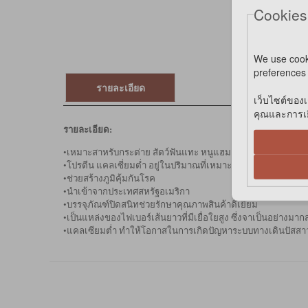
Cookies
We use cook
preferences 
รายละเอียด
เว็บไซต์ของเ
คุณและการเยี
รายละเอียด:
•เหมาะสาหรับกระต่าย สัตว์ฟันแทะ หนูแฮมสเตอร์ อายุตั้งแต่ 6เ
•โปรตีน แคลเซี่ยมต่ำ อยู่ในปริมาณที่เหมาะสมต่อความต้องก
•ช่วยสร้างภูมิคุ้มกันโรค
•นำเข้าจากประเทศสหรัฐอเมริกา
•บรรจุภัณฑ์ปิดสนิทช่วยรักษาคุณภาพสินค้าดีเยี่ยม
•เป็นแหล่งของไฟเบอร์เส้นยาวที่มีเยื่อใยสูง ซึ่งจาเป็นอย่างมา
•แคลเซียมต่ำ ทำให้โอกาสในการเกิดปัญหาระบบทางเดินปัสส