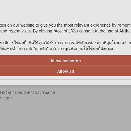
Not Available 
ies on our website to give you the most relevant experience by remem
and repeat visits. By clicking “Accept”, You consent to the use of All th
รามีการใช้คุกกี้ เพื่อให้คุณได้รับประสบการณ์ที่เกี่ยวข้องมากที่สุดโดยจดจำ
่ยมชมซ้ำ การคลิก"ยอมรับ" แสดงว่าคุณยินยอมให้ใช้คุกกี้ทั้งหมด
Allow selection
ดือน ขึ้นไป
สามารถกินได้ตลอดทั้งวัน
ารของกระต่าย
หรือหนูแกสบี้ที่โตแล้ว
Allow all
กสาหรับการย่อย
อาหารของกระต่าย
าวะลดลง