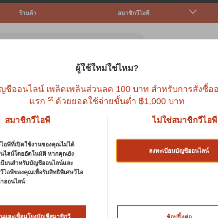
ร้านค้า
สมาชิกวีไอพี
ผู้ใช้ใหม่ใช่ไหม?
ตว์เล็ก
ปลา
นก
สัตว์เลื้อยคลาน
บริก
ญชีออนไลน์ เพลิดเพลินส่วนลด 100 บาท สำหรับการสั่งซื้ออ
st
แรก
ด้วยยอดใช้จ่ายขั้นต่ำ ฿1,000 บาท
สมาชิกวีไอพี
ไม่ใช่สมาชิกวีไอพี
ไอพีที่เปิดใช้งานของคุณไม่ได้
ลงทะเบียนบัญชีออนไลน์
นไลน์โดยอัตโนมัติ หากคุณยัง
เบียนสำหรับบัญชีออนไลน์และ
ีไอพีของคุณเพื่อรับสิทธิพิเศษวีไอ
นค้าออนไลน์
SMARTHEART
นและเชื่อมโยงบัญชีสมาชิกวี
ช้อปปิ้งต่อ