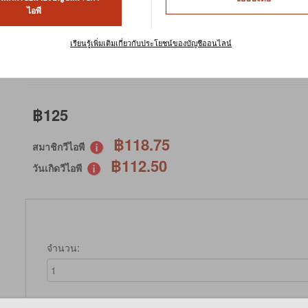
TIMOTHY HAY 500g
ไอพี
หน่วยในการจัดเก็บสินค้า : 8RTH500
เรียนรู้เพิ่มเติมเกี่ยวกับประโยชน์ของบัญชีออนไลน์
คำสั่งพิเศษ
฿125
฿118.75
สมาชิกวีไอพี
฿112.50
วันเกิดวีไอพี
จำนวน: