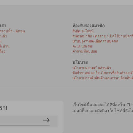
เรา
ห้องรับรองสมาชิก
ารอาบน้ำ - ตัดขน
สิทธิประโยชน์
้านค้า
สมัครสมาชิก / ต่ออายุ / เปิดใช้งานบัตรว
น
ปรับปรุงรายละเอียดส่วนบุคคล
ถึงบ้าน
คะแนนสะสม
ี้ยง
คำถามที่พบบ่อย
นโยบาย
นโยบายความเป็นส่วนตัว
ข้อกำหนดและเงื่อนไขการซื้อสินค้าออนไ
นโยบายการคืนสินค้าและการเปลี่ยนสินค
เว็บไซต์นี้แสดงผลได้ดีที่สุดใน C
รา!
เดสก์ท็อปและมือถือ เว็บไซต์นี้ยั