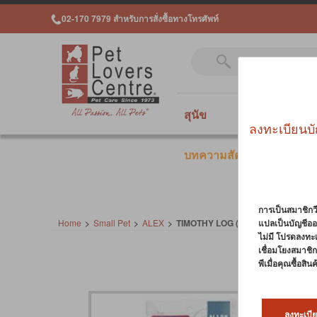
02-170 7979 สำหรับการสั่งซื้อทางโทรศัพท์
สุนัข
แมว
สั
ลงทะเบียนบั
บทความสัตว์เลี้ยง
การเป็นสมาชิกวี
Home
>
Small Pet
>
ALEX
>
TIMOTHY LOG (6.5X15 cm)
แปลเป็นบัญชีออ
ไม่มี โปรดลงทะ
เชื่อมโยงสมาชิกว
พีเมื่อคุณซื้อสิ
ลงทะเบีย