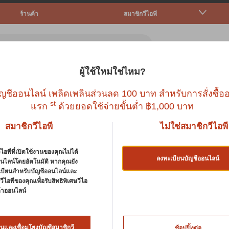
ร้านค้า
สมาชิกวีไอพี
ผู้ใช้ใหม่ใช่ไหม?
ตว์เล็ก
ปลา
นก
สัตว์เลื้อยคลาน
บริก
ญชีออนไลน์ เพลิดเพลินส่วนลด 100 บาท สำหรับการสั่งซื้ออ
st
แรก
ด้วยยอดใช้จ่ายขั้นต่ำ ฿1,000 บาท
สมาชิกวีไอพี
ไม่ใช่สมาชิกวีไอพี
ไอพีที่เปิดใช้งานของคุณไม่ได้
ลงทะเบียนบัญชีออนไลน์
นไลน์โดยอัตโนมัติ หากคุณยัง
เบียนสำหรับบัญชีออนไลน์และ
ีไอพีของคุณเพื่อรับสิทธิพิเศษวีไอ
นค้าออนไลน์
ALEX
นและเชื่อมโยงบัญชีสมาชิกวี
ช้อปปิ้งต่อ