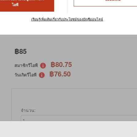
TIMOTHY LOG (6.5X15 cm)
ไอพี
หน่วยในการจัดเก็บสินค้า : AL158
เรียนรู้เพิ่มเติมเกี่ยวกับประโยชน์ของบัญชีออนไลน์
คำสั่งพิเศษ
฿85
฿80.75
สมาชิกวีไอพี
฿76.50
วันเกิดวีไอพี
จำนวน: