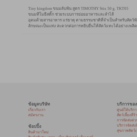
Tiny kingdom ขนมลับฟัน สูตร TIMOTHY Stix 50 g. TKT05
ขนมทีโมธีสติ๊ก ช่วยระบบการย่อยอาหารและลำไส้
อุดมด้วยสารอาหาร แร่ธาตุ ตามธรรมชาติที่จำเป็นสำหรับสัตว์
ลักษณะเป็นแท่ง สะดวกต่อการหยิบยื่นให้สัตว์แทะได้อย่างเพลิดเ
ข้อมูลบริษัท
บริการของ
เกี่ยวกับเรา
ศูนย์ให้บริก
สมัครงาน
สัตว์เลี้ยงที่ร
การจัดส่งด่ว
บริการจัดส่ง
ช้อปปิ้ง
สุขภาพสัตว์เล
สินค้ามาใหม่