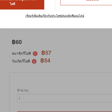
TINY KINGDOM TREATS NUTT
ไอพี
หน่วยในการจัดเก็บสินค้า : TKT04
เรียนรู้เพิ่มเติมเกี่ยวกับประโยชน์ของบัญชีออนไลน์
มีสินค้าในสต๊อก
฿60
฿57
สมาชิกวีไอพี
฿54
วันเกิดวีไอพี
จำนวน: