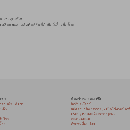
ฟันแทะทุกชนิด
พลินและสานสัมพันธ์อันดีกับสัตว์เลี้ยงอีกด้วย
เรา
ห้องรับรองสมาชิก
ารอาบน้ำ - ตัดขน
สิทธิประโยชน์
้านค้า
สมัครสมาชิก / ต่ออายุ / เปิดใช้งานบัตรว
น
ปรับปรุงรายละเอียดส่วนบุคคล
ถึงบ้าน
คะแนนสะสม
ี้ยง
คำถามที่พบบ่อย