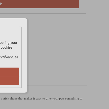
้า
bering your
e cookies.
การตั้งค่าของ
 a stick shape that makes it easy to give your pets something to