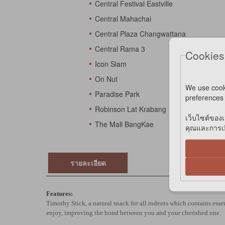
Central Festival Eastville
Central Mahachai
Central Plaza Changwattana
Central Rama 3
Cookies
Icon Siam
On Nut
We use cook
Paradise Park
preferences 
Robinson Lat Krabang
เว็บไซต์ของเ
The Mall BangKae
คุณและการเยี
รายละเอียด
Features:
Timothy Stick, a natural snack for all rodents which contains esse
enjoy, improving the bond between you and your cherished one.