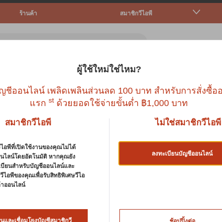
ร้านค้า
สมาชิกวีไอพี
ผู้ใช้ใหม่ใช่ไหม?
ตว์เล็ก
ปลา
นก
สัตว์เลื้อยคลาน
บริก
ญชีออนไลน์ เพลิดเพลินส่วนลด 100 บาท สำหรับการสั่งซื้ออ
st
แรก
ด้วยยอดใช้จ่ายขั้นต่ำ ฿1,000 บาท
สมาชิกวีไอพี
ไม่ใช่สมาชิกวีไอพี
ไอพีที่เปิดใช้งานของคุณไม่ได้
ลงทะเบียนบัญชีออนไลน์
NUTTY MIX 50G
นไลน์โดยอัตโนมัติ หากคุณยัง
เบียนสำหรับบัญชีออนไลน์และ
ีไอพีของคุณเพื่อรับสิทธิพิเศษวีไอ
นค้าออนไลน์
TINY KINGDOM
นและเชื่อมโยงบัญชีสมาชิกวี
ช้อปปิ้งต่อ