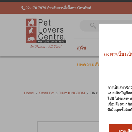
02-170 7979 สำหรับการสั่งซื้อทางโทรศัพท์
สุนัข
แมว
สั
ลงทะเบียนบั
บทความสัตว์เลี้ยง
การเป็นสมาชิกวี
Home
>
Small Pet
>
TINY KINGDOM
>
TINY KINGDOM TREATS 
แปลเป็นบัญชีออ
ไม่มี โปรดลงทะ
เชื่อมโยงสมาชิกว
พีเมื่อคุณซื้อสิ
ลงทะเบีย