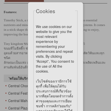
Cookies
Features:
Timothy Stick, a natural snack for all rodents which contains essential
nutrients and minerals, also helps enhancing the digestive systems. It comes
We use cookies on our
in a stick shape that makes it easy to give your pets something to enjoy,
website to give you the
improving the bond between you and your cherished one.
most relevant
experience by
Tiny kingdom ขนมลับฟัน สูตร TIMOTHY Stix 50 g. TKT05
remembering your
ขนมทีโมธีสติ๊ก ช่วยระบบการย่อยอาหารและลำไส้
preferences and repeat
อุดมด้วยสารอาหาร แร่ธาตุ ตามธรรมชาติที่จำเป็นสำหรับสัตว์ฟันแทะทุก
visits. By clicking
ชนิด
“Accept”, You consent to
ลักษณะเป็นแท่ง สะดวกต่อการหยิบยื่นให้สัตว์แทะได้อย่างเพลิดเพลินและ
the use of All the
สานสัมพันธ์อันดีกับสัตว์เลี้ยงอีกด้วย
cookies.
'พร้อมให้บริการทันทีที่
เว็บไซต์ของเรามีการใช้
Central Chonburi
คุกกี้ เพื่อให้คุณได้รับ
ประสบการณ์ที่เกี่ยวข้อง
Central Festival Eastville
มากที่สุดโดยจดจำการตั้ง
Central Mahachai
ค่าของคุณและการเยี่ยม
ชมซ้ำ การคลิก"ยอมรับ"
Central Plaza Changwattana
แสดงว่าคุณยินยอมให้ใช้