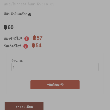
หน่วยในการจัดเก็บสินค้า : TKT05
มีสินค้าในสต๊อก
฿60
฿57
สมาชิกวีไอพี
฿54
วันเกิดวีไอพี
จำนวน:
หยิบใส่ตะกร้า
รายละเอียด