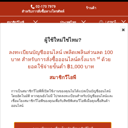
02-170 7979
ร้านค้า
สำหรับการสั่งซื้อทางโทรศัพท์
| ภาษาไทย
สมาชิกวีไอพี
ประเทศไทย
|
|
0
ผู้ใช้ใหม่ใช่ไหม?
ลงทะเบียนบัญชีออนไลน์ เพลิดเพลินส่วนลด 100
st
บาท สำหรับการสั่งซื้อออนไลน์ครั้งแรก
ด้วย
ยอดใช้จ่ายขั้นต่ำ ฿1,000 บาท
สมาชิกวีไอพี
Home
>
Small Pet
>
TINY KINGDOM
>
TINY KINGDOM TREATS TIMOTHY
MIX 50G
การเป็นสมาชิกวีไอพีที่เปิดใช้งานของคุณไม่ได้แปลเป็นบัญชีออนไลน์
โดยอัตโนมัติ หากคุณยังไม่มี โปรดลงทะเบียนสำหรับบัญชีออนไลน์และ
เชื่อมโยงสมาชิกวีไอพีของคุณเพื่อรับสิทธิพิเศษวีไอพีเมื่อคุณซื้อสินค้า
ออนไลน์