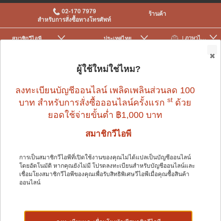
02-170 7979
ร้านค้า
สำหรับการสั่งซื้อทางโทรศัพท์
| ภาษาไทย
สมาชิกวีไอพี
ประเทศไทย
|
|
0
ผู้ใช้ใหม่ใช่ไหม?
ลงทะเบียนบัญชีออนไลน์ เพลิดเพลินส่วนลด 100
st
บาท สำหรับการสั่งซื้อออนไลน์ครั้งแรก
ด้วย
ยอดใช้จ่ายขั้นต่ำ ฿1,000 บาท
สมาชิกวีไอพี
Speelgoed
การเป็นสมาชิกวีไอพีที่เปิดใช้งานของคุณไม่ได้แปลเป็นบัญชีออนไลน์
โดยอัตโนมัติ หากคุณยังไม่มี โปรดลงทะเบียนสำหรับบัญชีออนไลน์และ
คำว่า "speelgoed" ในภาษาดัตช์หมายถึง "ของเล่น" ซึ่งสื่อถึง
เชื่อมโยงสมาชิกวีไอพีของคุณเพื่อรับสิทธิพิเศษวีไอพีเมื่อคุณซื้อสินค้า
แบรนด์ เนื่องจากเป็นการสร้างสรรค์ของเล่นและอุปกรณ์เสริม
ออนไลน์
ที่ล้ำสมัยที่สุดสำหรับแมวทุกแห่ง การมี
ของเล่นแมว
ที่บ้าน
เป็นสิ่งสำคัญอย่างยิ่ง เนื่องจากของเล่นเหล่านี้สามารถนำมา
ซึ่งประโยชน์มากมาย ไม่เพียงแต่สำหรับเพื่อนแมวของคุณ